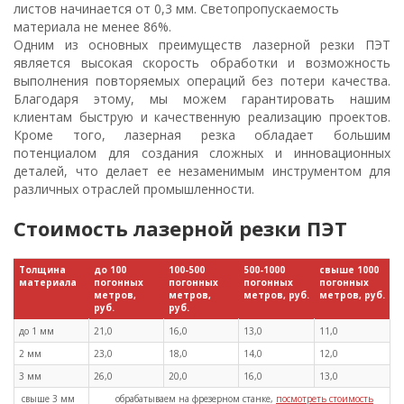
листов начинается от 0,3 мм. Светопропускаемость
материала не менее 86%.
Одним из основных преимуществ лазерной резки ПЭТ
является высокая скорость обработки и возможность
выполнения повторяемых операций без потери качества.
Благодаря этому, мы можем гарантировать нашим
клиентам быструю и качественную реализацию проектов.
Кроме того, лазерная резка обладает большим
потенциалом для создания сложных и инновационных
деталей, что делает ее незаменимым инструментом для
различных отраслей промышленности.
Стоимость лазерной резки ПЭТ
Толщина
до 100
100-500
500-1000
свыше 1000
материала
погонных
погонных
погонных
погонных
метров,
метров,
метров, руб.
метров, руб.
руб.
руб.
до 1 мм
21,0
16,0
13,0
11,0
2 мм
23,0
18,0
14,0
12,0
3 мм
26,0
20,0
16,0
13,0
свыше 3 мм
обрабатываем на фрезерном станке,
посмотреть стоимость