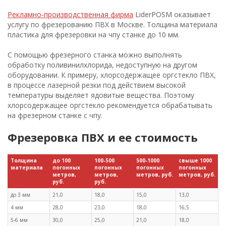
Рекламно-производственная фирма
LiderPOSM оказывает
услугу по фрезерованию ПВХ в Москве. Толщина материала
пластика для фрезеровки на чпу станке до 10 мм.
С помощью фрезерного станка можно выполнять
обработку поливинилхлорида, недоступную на другом
оборудовании. К примеру, хлорсодержащее оргстекло ПВХ,
в процессе лазерной резки под действием высокой
температуры выделяет ядовитые вещества. Поэтому
хлорсодержащее оргстекло рекомендуется обрабатывать
на фрезерном станке с чпу.
Фрезеровка ПВХ и ее стоимость
Толщина
до 100
100-500
500-1000
свыше 1000
материала
погонных
погонных
погонных
погонных
метров,
метров,
метров, руб.
метров, руб.
руб.
руб.
до 3 мм
21,0
18,0
15,0
13,0
4 мм
28,0
23,0
18,0
16,5
5-6 мм
30,0
25,0
21,0
18,0