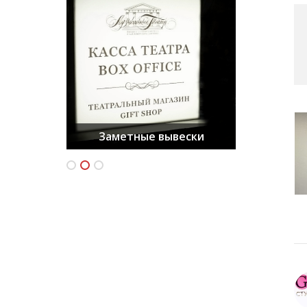
Заметные вывески
Яркие буквы
Изящные стелы