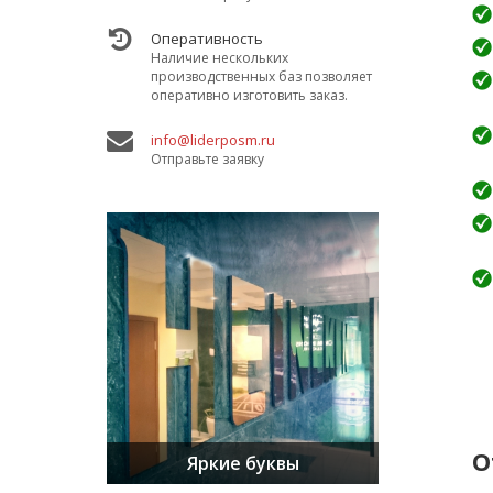
Оперативность
Наличие нескольких
производственных баз позволяет
оперативно изготовить заказ.
info@liderposm.ru
Отправьте заявку
О
Заметные вывески
Яркие буквы
Изящные стелы