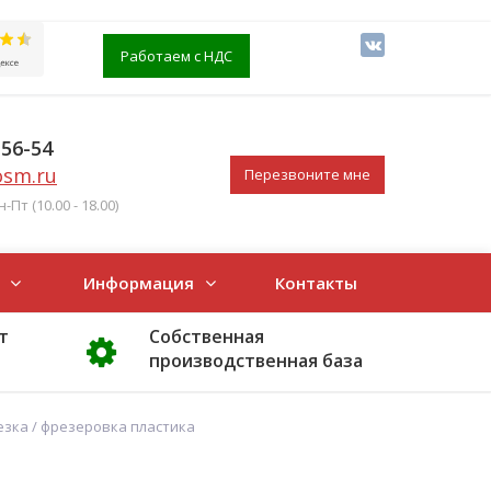
Работаем с НДС
-56-54
osm.ru
Перезвоните мне
Пт (10.00 - 18.00)
Информация
Контакты
т
Собственная
производственная база
зка / фрезеровка пластика