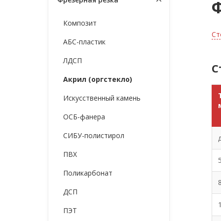
Ф
Композит
Ст
АБС-пластик
ЛДСП
С
Акрил (оргстекло)
Искусственный камень
ОСБ-фанера
СИБУ-полистирол
ПВХ
Поликарбонат
ДСП
ПЭТ