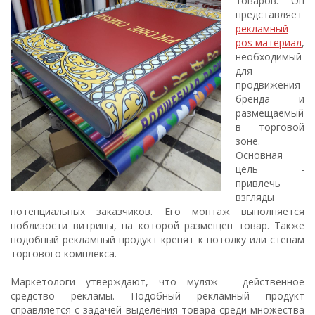
товаров. Он
представляет
рекламный
pos материал
,
необходимый
для
продвижения
бренда и
размещаемый
в торговой
зоне.
Основная
цель -
привлечь
взгляды
потенциальных заказчиков. Его монтаж выполняется
поблизости витрины, на которой размещен товар. Также
подобный рекламный продукт крепят к потолку или стенам
торгового комплекса.
Маркетологи утверждают, что муляж - действенное
средство рекламы. Подобный рекламный продукт
справляется с задачей выделения товара среди множества