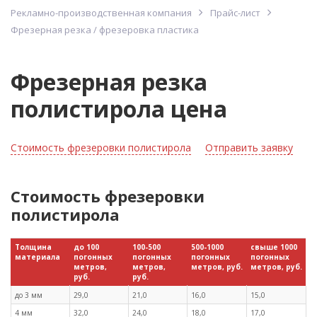
Рекламно-производственная компания
Прайс-лист
Фрезерная резка / фрезеровка пластика
Фрезерная резка
полистирола цена
Стоимость фрезеровки полистирола
Отправить заявку
Стоимость фрезеровки
полистирола
Толщина
до 100
100-500
500-1000
свыше 1000
материала
погонных
погонных
погонных
погонных
метров,
метров,
метров, руб.
метров, руб.
руб.
руб.
до 3 мм
29,0
21,0
16,0
15,0
4 мм
32,0
24,0
18,0
17,0